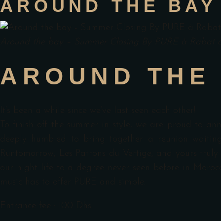
AROUND THE BAY
Around the bay – Summer Closing By PURE à Rabat
AROUND THE 
It’s been a while since we’ve last seen each other!
To finish off the summer in style, we are proud to 
deeply humbled to bring together a reunion waiting
Runtomorrow, Les Patrons du Vertige, and yours trul
our night life to a degree never seen before in Morocco
music has to offer PURE and simple.
Entrance fee : 100 Dhs