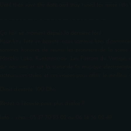
Until then save the date and stay tuned for more info !!
————————–
—-
————————–
————————–
Ça fait un moment depuis la dernière fois!
Pour finir l’été en beauté, nous sommes fiers d’annonc
sommes honorés de réunir les pionniers de la scene
Moroko Loko, Runtomorrow, Les Patrons du Vertige, 
sur nos vies et sur la scene de la musique électroniq
acteurs, ces styles, et ces visions pour offrir le meille
Droit d’entrée: 100 Dhs
Restez à l’écoute pour plus d’infos !!!
Info – résa : 05 37 70 23 02 ou 06 14 36 02 49