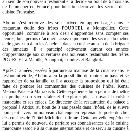
au sein de son nouveau restaurant et a décidé au bout de 6 mois ans
de l’emmener en France pour lui faire découvrir les secrets de la
cuisine Française.
Abdou s’est retrouvé dès son arrivée en apprentissage dans le
restaurant étoilé des frères POURCEL à Montpellier. Cette
opportunité, combinée à son désir d’apprendre sans compter ses
heures, lui a permis d’acquérir assez rapidement les secrets du métier
et de gravir un à un les échelons dans la cuisine au sein de la brigade
des jumeaux. Il a participé activement durant ces années
d’apprentissage aux ouvertures des nouveaux restaurants des frères
POURCEL à Manille, Shanghai, Londres et Bangkok.
Après 5 années passées à parfaire sa maitrise de la cuisine dans le
restaurant étoilé, Abdou a eu la possibilité de rentrer au pays et se
rapprocher de sa famille, et il a accepté la proposition qui lui était
faite de prendre les commandes des cuisines de l’hôtel Kenzi
Menara Palace à Marrakech. Cette expérience lui a permis de mettre
en pratique son savoir-faire et d’explorer plus en avant la cuisine
marocaine et ses épices. Le directeur de la restauration du palace a
proposé à Abdou au bout de 3 ans passés dans l’hôtel, de le suivre
pour partir vers un nouveau challenge en reprenant le poste de chef
des cuisines de l’hôtel Michlifen à Ifrane. Cette nouvelle expérience
lui a permis de nouveau de parfaire ses connaissances de la cuisine
marocaine associé à sa cuisine internationale et de servir sa cuisine à