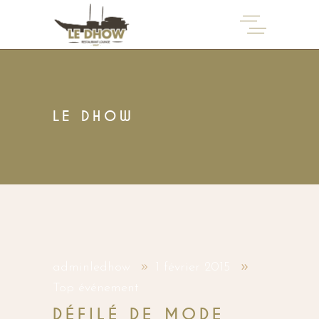
LE DHOW
adminledhow
1 février 2015
Top événement
DÉFILÉ DE MODE