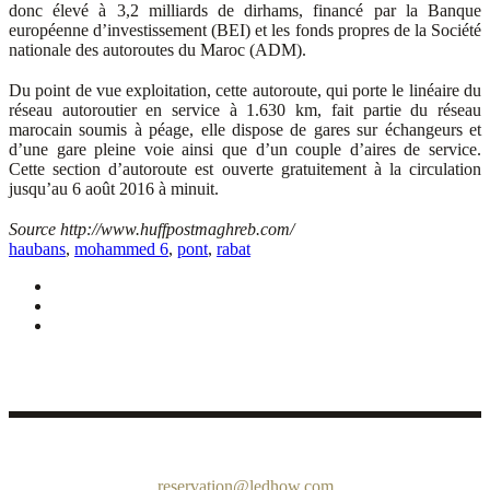
donc élevé à 3,2 milliards de dirhams, financé par la Banque
européenne d’investissement (BEI) et les fonds propres de la Société
nationale des autoroutes du Maroc (ADM).
Du point de vue exploitation, cette autoroute, qui porte le linéaire du
réseau autoroutier en service à 1.630 km, fait partie du réseau
marocain soumis à péage, elle dispose de gares sur échangeurs et
d’une gare pleine voie ainsi que d’un couple d’aires de service.
Cette section d’autoroute est ouverte gratuitement à la circulation
jusqu’au 6 août 2016 à minuit.
Source http://www.huffpostmaghreb.com/
haubans
,
mohammed 6
,
pont
,
rabat
Quai de Bouregreg – Avenue Al Marsa, 10 000 Rabat Maroc
reservation@ledhow.com