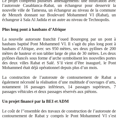
Le projet comprend plusieurs aménagements: une bifurcation avec
l’autoroute Casablanca–Rabat, un échangeur pour desservir la
nouvelle ville de Tamesna, un échangeur au niveau de la commune
de Menzeh donnant sur Boulevard Mohammed VI (Rabat), un
échangeur à Sala Al Jadida et un autre au niveau de Technopolis.
Plus long pont à haubans d’Afrique
La nouvelle autoroute franchit l’oued Bouregreg par un pont à
haubans baptisé Pont Mohammed VI. Il s’agit du plus long pont à
haubans d’Afrique, avec ses 950 mètres, ses deux pylônes de 200
mètres de hauteur et son tablier large de plus de 30 mètres. Les deux
pylônes élancés sous forme d’arche symbolisent les nouvelles portes
des deux villes Rabat et Salé. S’il vient d’être inauguré, le Pont
Mohammed était déjà opérationnel depuis plus d’un mois.
La construction de l’autoroute de contournement de Rabat a
également nécessité la réalisation d’une multitude d’ouvrages d’arts,
notamment 16 passages inférieurs, 14 passages supérieurs, 7
passages véhicules et deux passages réservés aux piétons.
Un projet financé par la BEI et ADM
Le coût de l’’ensemble des travaux de construction de l’autoroute de
contournement de Rabat y compris le Pont Mohammed VI s’est