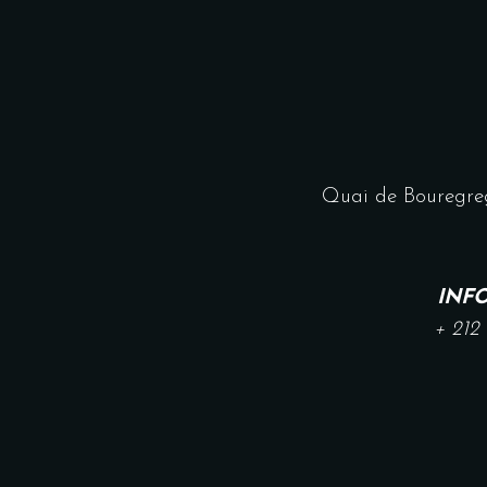
Quai de Bouregre
INF
+ 212