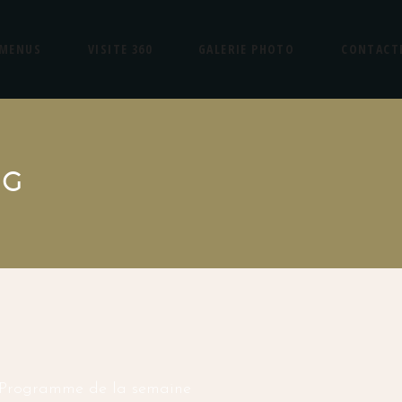
MENUS
VISITE 360
GALERIE PHOTO
CONTACT
AG
Programme de la semaine