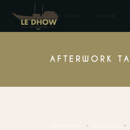
ACCUEIL
LE DHOW
AFTERWORK T
adminledhow
12 mai 2015