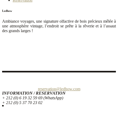
Réservation
Ledhow
Ambiance voyages, une signature olfactive de bois précieux mêlée à
une atmosphère vintage, l’endroit se prête à la rêverie et à l’assaut
des grands larges !
Quai de Bouregreg – Avenue Al Marsa, 10 000 Rabat Maroc
reservation@ledhow.com
INFORMATION / RESERVATION
+ 212 (0) 6 19 32 59 69 (WhatsApp)
+ 212 (0) 5 37 70 23 02