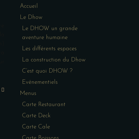
Accueil
Le Dhow
re
Le DHOW un grande
la
aventure humaine
n)
Les différents espaces
ra
La construction du Dhow
ur
C’est quoi DHOW ?
Evénementiels
Menus
Carte Restaurant
Carte Deck
Carte Cale
Carte Boissons