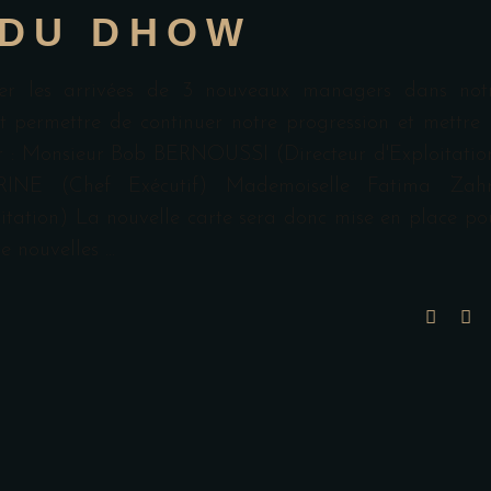
 DU DHOW
cer les arrivées de 3 nouveaux managers dans not
 permettre de continuer notre progression et mettre 
r : Monsieur Bob BERNOUSSI (Directeur d'Exploitatio
RINE (Chef Exécutif) Mademoiselle Fatima Zah
tation) La nouvelle carte sera donc mise en place po
de nouvelles