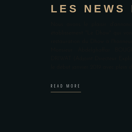
LES NEWS
Nous avons le plaisir d'annon
établissement "Le Dhow" qui vont
restauration du Dhow à l'honneu
Monsieur Abdelghaffar BOUG
DRIWAT (Adjoint Directeur Exploi
le début janvier 2019 avec plein 
READ MORE