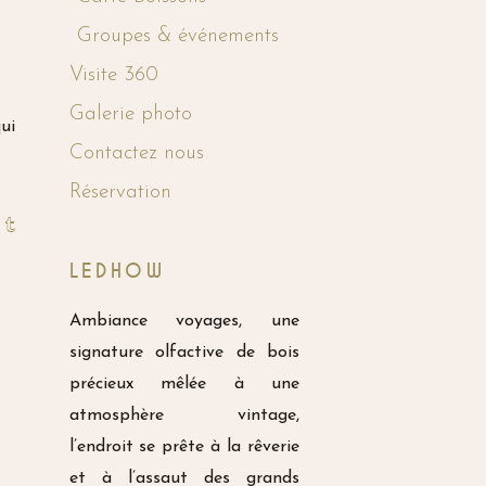
Groupes & événements
Visite 360
Galerie photo
ui
Contactez nous
Réservation
LEDHOW
Ambiance voyages, une
signature olfactive de bois
précieux mêlée à une
atmosphère vintage,
l’endroit se prête à la rêverie
et à l’assaut des grands