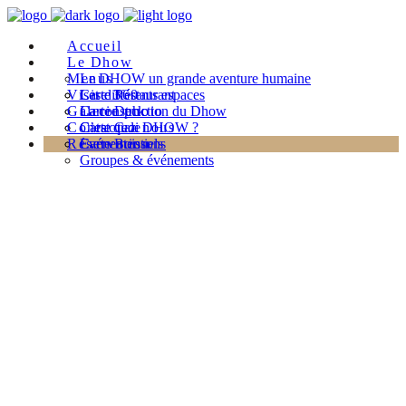
Accueil
Le Dhow
Menus
Le DHOW un grande aventure humaine
Visite 360
Les différents espaces
Carte Restaurant
Galerie photo
La construction du Dhow
Carte Deck
Contactez nous
C’est quoi DHOW ?
Carte Cale
Réservation
Evénementiels
Carte Boissons
Groupes & événements