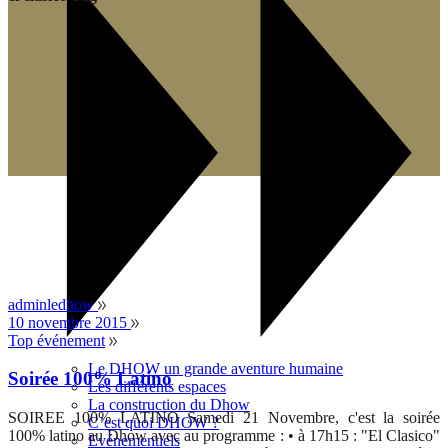
adminledhow
10 novembre 2015
Top événement
Le DHOW un grande aventure humaine
Soirée 100% Latino
Les différents espaces
La construction du Dhow
SOIREE 100% LATINO Samedi 21 Novembre, c'est la soirée
C’est quoi DHOW ?
100% latino au Dhow avec au programme : • à 17h15 : "El Clasico"
Evénementiels