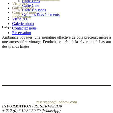
Carte Deck
Visite 360
Carte Cale
Galerie photo
Carte Boissons
Contactez nous
Groupes & événements
Réservation
Visite 360
Galerie photo
Ledhow
Contactez nous
Réservation
Ambiance voyages, une signature olfactive de bois précieux mêlée à
une atmosphère vintage, l’endroit se prête à la rêverie et à l’assaut
des grands larges !
Quai de Bouregreg – Avenue Al Marsa, 10 000 Rabat Maroc
reservation@ledhow.com
INFORMATION / RESERVATION
+ 212 (0) 6 19 32 59 69 (WhatsApp)