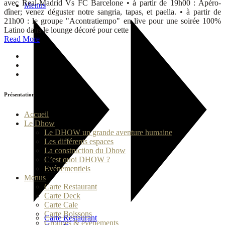
avec Real-Madrid Vs FC Barcelone • à partir de 19h00 : Apéro-
Menus
dîner; venez déguster notre sangria, tapas, et paella. • à partir de
21h00 : le groupe "Acontratiempo" en live pour une soirée 100%
Latino dans le lounge décoré pour cette
Read More
Présentation
Accueil
Le Dhow
Le DHOW un grande aventure humaine
Les différents espaces
La construction du Dhow
C’est quoi DHOW ?
Evénementiels
Menus
Carte Restaurant
Carte Deck
Carte Cale
Carte Boissons
Carte Restaurant
Groupes & événements