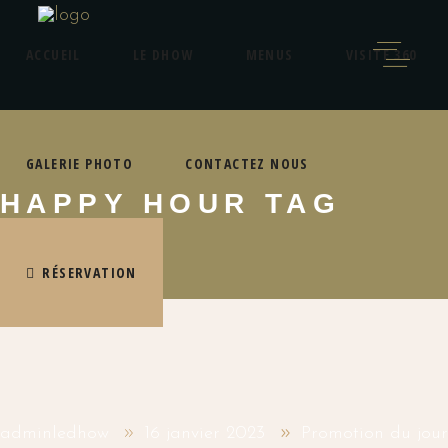
ACCUEIL
LE DHOW
MENUS
VISITE 360
GALERIE PHOTO
CONTACTEZ NOUS
HAPPY HOUR TAG
RÉSERVATION
adminledhow
16 janvier 2023
Promotion du jour