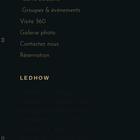
y,
Groupes & événements
as
Visite 360
Galerie photo
Contactez nous
Réservation
LEDHOW
Ambiance voyages, une
signature olfactive de
bois précieux mêlée à une
atmosphère vintage,
l’endroit se prête à la
rêverie et à l’assaut des