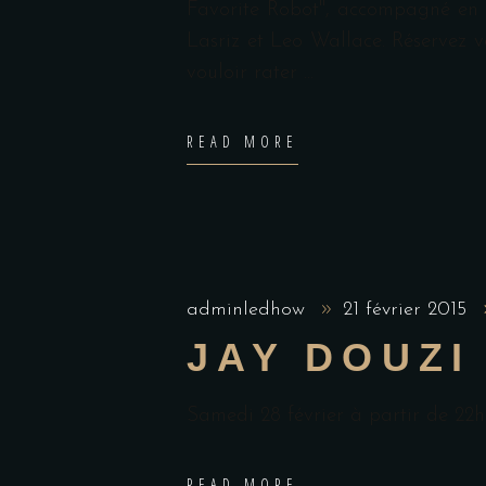
Favorite Robot", accompagné en 
Lasriz et Leo Wallace. Réservez v
vouloir rater
READ MORE
adminledhow
21 février 2015
JAY DOUZI
Samedi 28 février à partir de 2
READ MORE