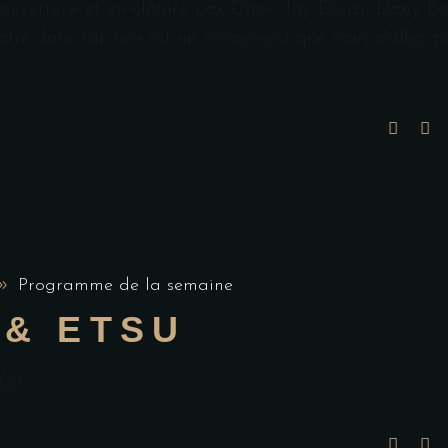
ouverture et en clôture par Daox, Jay Douzi, Dany Bo
otre date car ceci est un événement que vous n'allez p
Programme de la semaine
 & ETSU
2h00