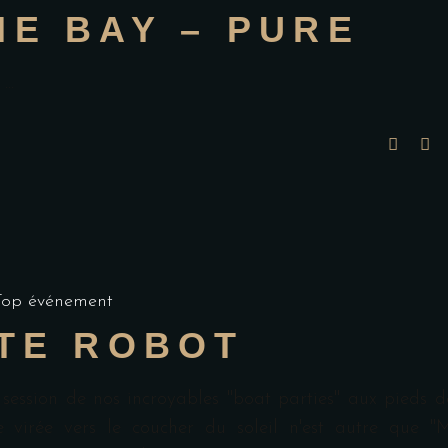
E BAY – PURE
0
Top événement
TE ROBOT
session de nos incroyables "boat parties" aux pieds d
 virée vers le coucher du soleil n'est autre que "