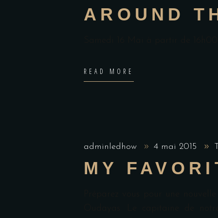
AROUND TH
Samedi 16 Mai à partir de 16h0
READ MORE
adminledhow
4 mai 2015
MY FAVORI
Préparez vous pour une nouvelle 
Oudayas. Le capitaine de notre