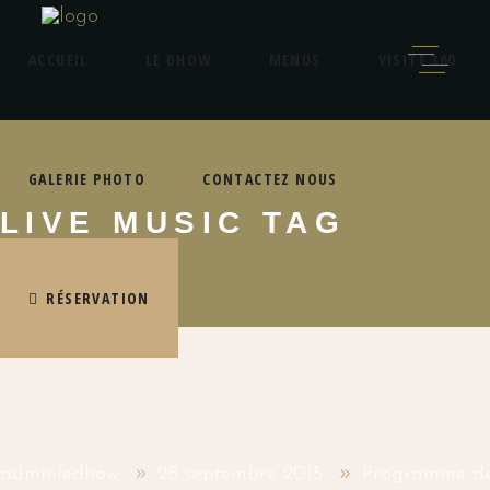
ACCUEIL
LE DHOW
MENUS
VISITE 360
GALERIE PHOTO
CONTACTEZ NOUS
LIVE MUSIC TAG
RÉSERVATION
adminledhow
28 septembre 2015
Programme de