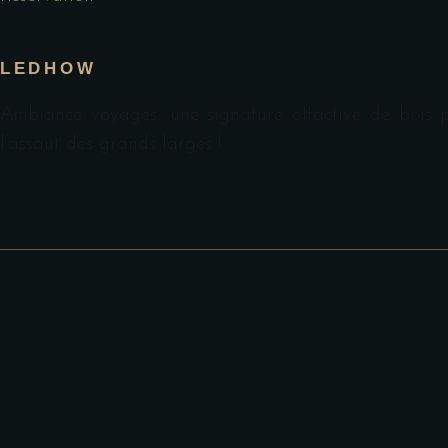
LEDHOW
Ambiance voyages, une signature olfactive de bois p
l’assaut des grands larges !