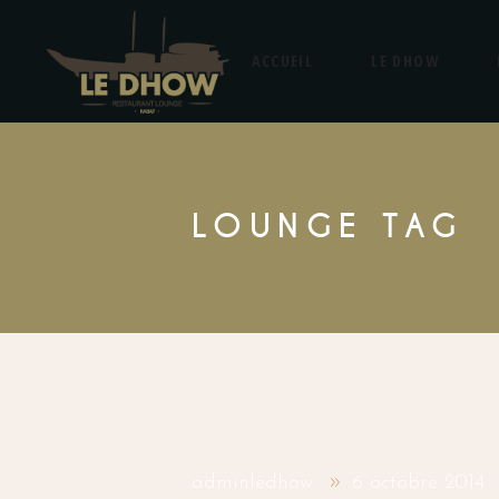
ACCUEIL
LE DHOW
LOUNGE TAG
adminledhow
6 octobre 2014