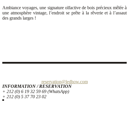
Ambiance voyages, une signature olfactive de bois précieux mêlée à
une atmosphère vintage, l’endroit se prête à la rêverie et à l’assaut
des grands larges !
Quai de Bouregreg – Avenue Al Marsa, 10 000 Rabat Maroc
reservation@ledhow.com
INFORMATION / RESERVATION
+ 212 (0) 6 19 32 59 69 (WhatsApp)
+ 212 (0) 5 37 70 23 02