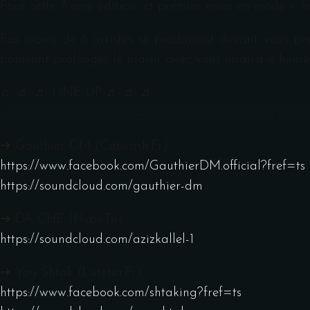
Pour cette 7 eme édition, et premier essai en mode «
Pas moins de 6 artistes se produiront devant vous pend
pourront prolonger le plaisir avec vous jusqu’à 4 heur
♬ ♬ ♬ LINE UP ♬ ♬ ♬
░░░░░░░░░░░░░░░░░░░░░░░░░░
░░░░░░░░
➜ Gauthier DM (Catwash.Fr)
https://www.facebook.com/
GauthierDM.official?fref=ts
https://soundcloud.com/
gauthier-dm
➜ DA CHE (Hype.Tu)
https://soundcloud.com/
azizkallel-1
➜ You Shtak (Lutetia.Fr)
https://www.facebook.com/
shtaking?fref=ts