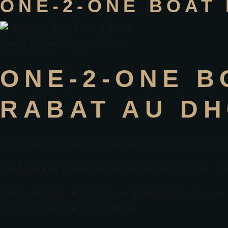
ONE-2-ONE BOAT
One2One Boat Party à Rabat
ONE-2-ONE B
RABAT AU D
Contre vents et marrées, l’équipe de One 2 One arrive e
Plus besoin de prévoir un périple vers la ville ocre … L
Natifs du pays, ils ont à cœur de vous concocter une 
amarré sur la baie des Oudayas.