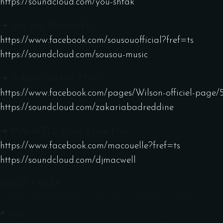
https://soundcloud.com/
you-shtak
➜ Sou Sou (Lutetia.Fr)
https://www.facebook.com/
sousouofficial?fref=ts
https://soundcloud.com/
sousou-music
➜ Wilson (Wicked 7.Ma)
https://www.facebook.com/
pages/Wilson-officiel-page/
https://soundcloud.com/
zakariabadreddine
➜ MACWELL (One 2 One.Ma)
https://www.facebook.com/
macouelle?fref=ts
https://soundcloud.com/
djmacwell
INFOS / RESA
░░░░░░░░░░░░░░░░░░░░░░░░░░
░░░░░░░░
♦ Lieu :