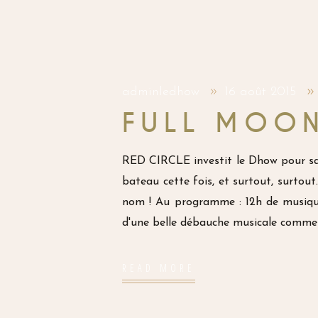
adminledhow
16 août 2015
FULL MOON
RED CIRCLE investit le Dhow pour sa g
bateau cette fois, et surtout, surtou
nom ! Au programme : 12h de musique
d'une belle débauche musicale comme 
READ MORE