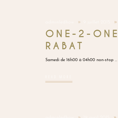
adminledhow
9 juillet 2015
ONE-2-ONE
RABAT
Samedi de 16h00 à 04h00 non-stop
READ MORE
adminledhow
19 avril 2015