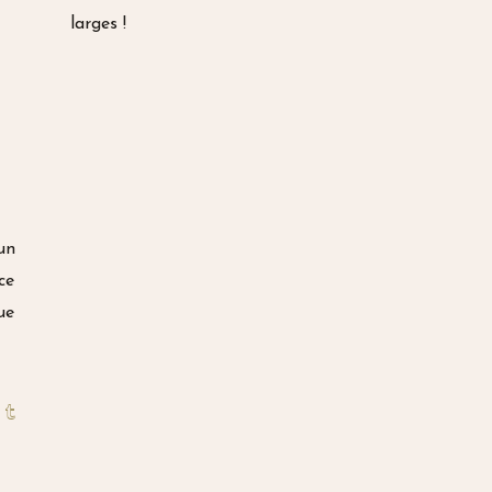
larges !
un
ce
ue