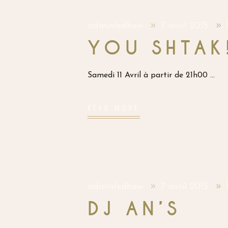
adminledhow
7 avril 2015
YOU SHTAK
Samedi 11 Avril à partir de 21h00
READ MORE
adminledhow
7 avril 2015
DJ AN’S