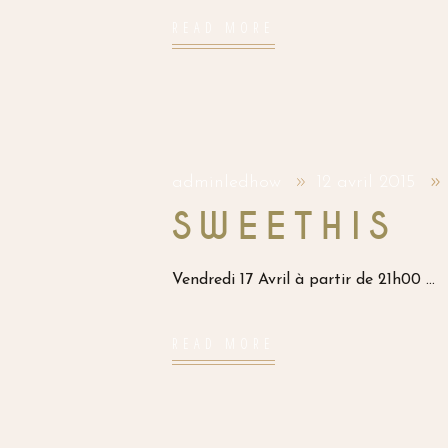
READ MORE
adminledhow
12 avril 2015
SWEETHIS
Vendredi 17 Avril à partir de 21h00
READ MORE