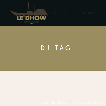
ACCUEIL
LE DHOW
DJ TAG
adminledhow
7 octobre 2015