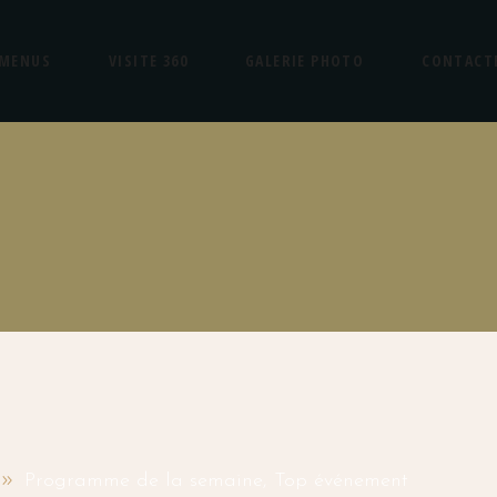
MENUS
VISITE 360
GALERIE PHOTO
CONTACT
Programme de la semaine
,
Top événement