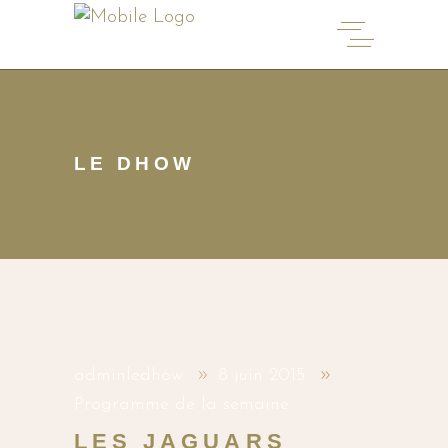
LE DHOW
adminledhow
8 juin 2015
Programme de la semaine
LES JAGUARS