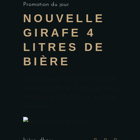
Promotion du jour
NOUVELLE
GIRAFE 4
LITRES DE
BIÈRE
Petite surprise au Dhow avec cette
nouvelle girafe de 4 litres de bière
réfrigérée à 380 Dh pour partager
entre amis !