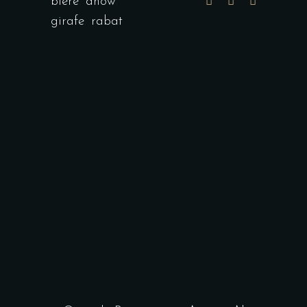
bière
,
dhow
,
girafe
,
rabat