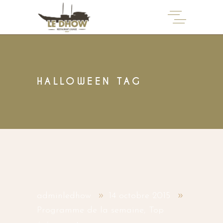
HALLOWEEN TAG
adminledhow
14 octobre 2015
Programme de la semaine
,
Top