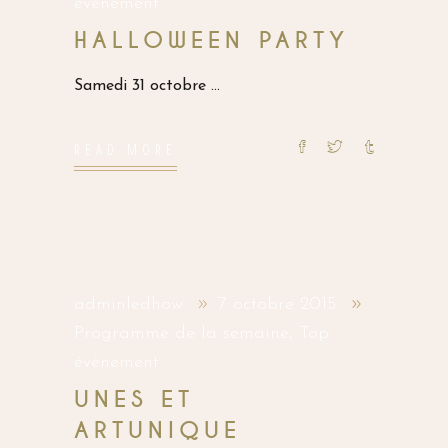
événement
HALLOWEEN PARTY
Samedi 31 octobre
READ MORE
adminledhow
7 octobre 2015
Programme de la semaine
,
Top
événement
UNES ET
ARTUNIQUE