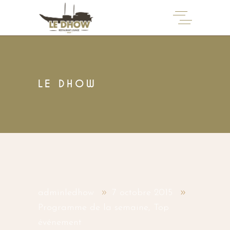
LE DHOW
adminledhow
7 octobre 2015
Programme de la semaine
,
Top
événement