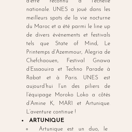
d’être reconnu à l’échelle
nationale. UNES a joué dans les
meilleurs spots de la vie nocturne
du Maroc et a été parmi le line up
de divers événements et festivals
tels que State of Mind, Le
Printemps d’Azemmour, Alegria de
Chefchaouen, Festival Gnawa
d’Essaouira et Techno Parade à
Rabat et à Paris. UNES est
aujourd’hui l’un des piliers de
l’équipage Moroko Loko a côtés
d’Amine K, MAR1 et Artunique.
L’aventure continue !
ARTUNIQUE
Artunique est un duo, le